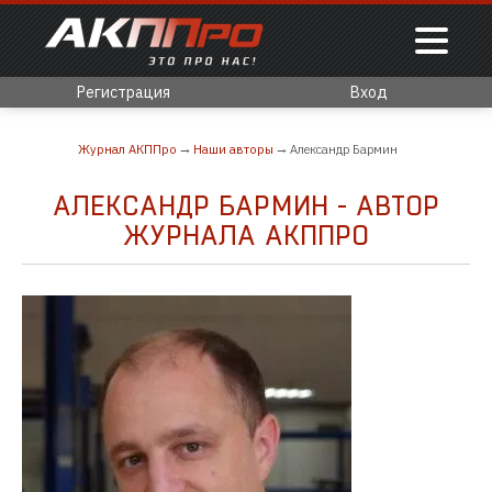
Регистрация
Вход
Журнал АКППро
Наши авторы
Александр Бармин
АЛЕКСАНДР БАРМИН - АВТОР
ЖУРНАЛА АКППРО