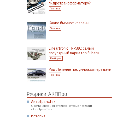
гидротрансформатору?
Техника
Какие бывают клапаны
Техника
Lineartronic TR-580: самый
популярный вариатор Subaru
Разборка
Ряд Лепеллетье: умножая передачи
Техника
Рубрики АКППро
АвтоТрансТех
О семинарах и выставках, которые проводит
«АвтоТрансТех»
История