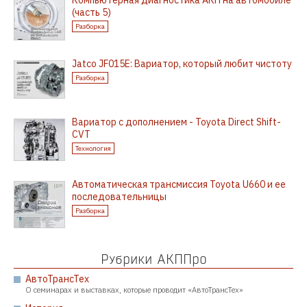
Компьютерная диагностика АКП на автомобиле
(часть 5)
Разборка
Jatco JF015E: Вариатор, который любит чистоту
Разборка
Вариатор с дополнением - Toyota Direct Shift-
CVT
Технология
Автоматическая трансмиссия Toyota U660 и ее
последовательницы
Разборка
Рубрики АКППро
АвтоТрансТех
О семинарах и выставках, которые проводит «АвтоТрансТех»