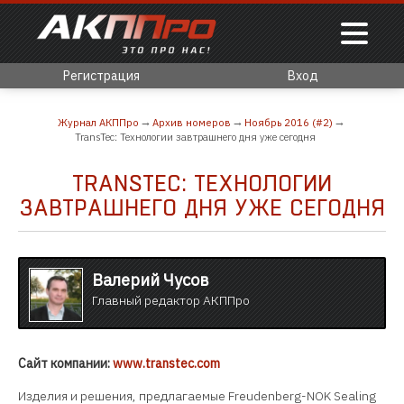
Регистрация
Вход
Журнал АКППро
Архив номеров
Ноябрь 2016 (#2)
TransTec: Технологии завтрашнего дня уже сегодня
TRANSTEC: ТЕХНОЛОГИИ
ЗАВТРАШНЕГО ДНЯ УЖЕ СЕГОДНЯ
Валерий Чусов
Главный редактор АКППро
Сайт компании:
www.transtec.com
Изделия и решения, предлагаемые Freudenberg-NOK Sealing