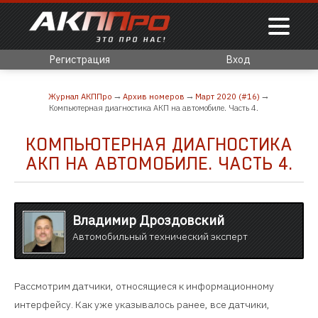
Регистрация
Вход
Журнал АКППро
Архив номеров
Март 2020 (#16)
Компьютерная диагностика АКП на автомобиле. Часть 4.
КОМПЬЮТЕРНАЯ ДИАГНОСТИКА
АКП НА АВТОМОБИЛЕ. ЧАСТЬ 4.
Владимир Дроздовский
Автомобильный технический эксперт
Рассмотрим датчики, относящиеся к информационному
интерфейсу. Как уже указывалось ранее, все датчики,