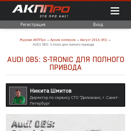
Регистрация
Вход
Журнал АКППро
Архив номеров
Август 2016 (#1)
AUDI 0B5: S-tronic для полного привода
AUDI 0B5: S-TRONIC ДЛЯ ПОЛНОГО
ПРИВОДА
Никита Шмитов
Директор по сервису СТО "Дилижанс, г. Санкт-
Петербург