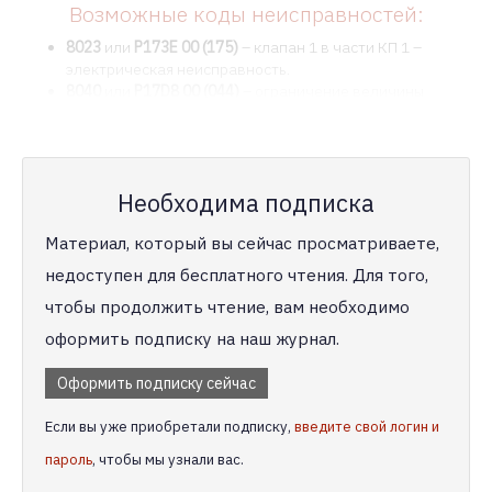
Возможные коды неисправностей:
8023
или
P173E 00 (175)
– клапан 1 в части КП 1 –
электрическая неисправность.
8040
или
P17D8 00 (044)
– ограничение величины
момента из-за температуры муфты.
8025
или
Необходима подписка
Материал, который вы сейчас просматриваете,
недоступен для бесплатного чтения. Для того,
чтобы продолжить чтение, вам необходимо
оформить подписку на наш журнал.
Оформить подписку сейчас
Если вы уже приобретали подписку,
введите свой логин и
пароль
, чтобы мы узнали вас.