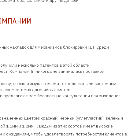
форматора, сальники и другие детали.
ОМПАНИИ
нных накладок для механизмов блокировки ГДТ. Среди
олучили несколько патентов в этой области.
ст. Компания Tri никогда не занималась поставкой
енку, совместимую со всеми технологичными системами.
ью совместимых адгезивных систем.
и предлагают вам бесплатные консультации для выявления
означенных цветом: красный, черный (углепластик), зеленый
иной 1,1мм и 1,8мм. Каждый из этих сортов имеет высокие
м и ожиданиям, чтобы удовлетворять потребностям клиентов в