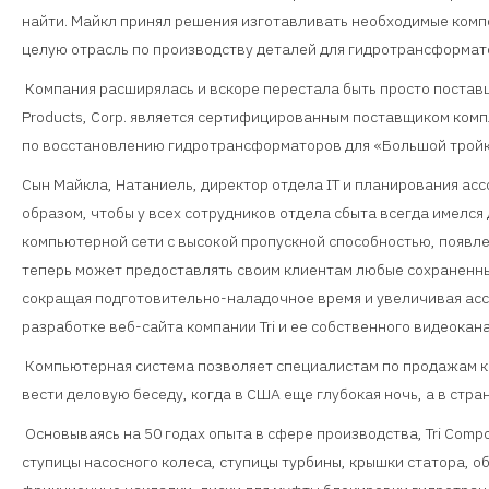
найти. Майкл принял решения изготавливать необходимые компо
целую отрасль по производству деталей для гидротрансформат
Компания расширялась и вскоре перестала быть просто поставщ
Products, Corp. является сертифицированным поставщиком ком
по восстановлению гидротрансформаторов для «Большой тройки
Сын Майкла, Натаниель, директор отдела IT и планирования асс
образом, чтобы у всех сотрудников отдела сбыта всегда имелся
компьютерной сети с высокой пропускной способностью, появлен
теперь может предоставлять своим клиентам любые сохраненны
сокращая подготовительно-наладочное время и увеличивая асс
разработке веб-сайта компании Tri и ее собственного видеокана
Компьютерная система позволяет специалистам по продажам кр
вести деловую беседу, когда в США еще глубокая ночь, а в стра
Основываясь на 50 годах опыта в сфере производства, Tri Com
ступицы насосного колеса, ступицы турбины, крышки статора, 