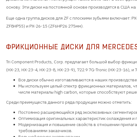
основу. Эти диски на постоянной основе производятся в США на
Еще одна группа дисков для ZF с плоскими зубьями включает: PX
ZF8HP55) и PX-26-15 (ZF6HP26 275мм).
ФРИКЦИОННЫЕ ДИСКИ ДЛЯ MERCEDES
Tri Component Products, Corp. предлагает большой выбор фрикц
(HX-23, HX-23-4, HX-23-8, HX-23-9), 722.9 7G-Tronic (HX-23-16), и 
Все диски обычно изготавливаются в наших производстве
Мы используем целый спектр фрикционных материалов, чт
числе материалы high carbon, которые способствуют реш
Среди преимуществ данного ряда продукции можно отметить:
Постоянно расширяющийся ряд эксклюзивных сегментиров
Оптимизация оригинальных характеристик охлаждения и 
Модернизация и повышение свойств в отношении прилагае
требованиями заказчиков.
Большой ресурс эксплуатации.