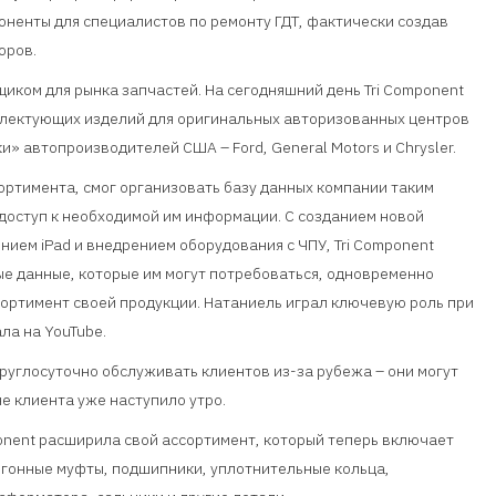
ненты для специалистов по ремонту ГДТ, фактически создав
оров.
иком для рынка запчастей. На сегодняшний день Tri Component
плектующих изделий для оригинальных авторизованных центров
» автопроизводителей США – Ford, General Motors и Chrysler.
ортимента, смог организовать базу данных компании таким
 доступ к необходимой им информации. С созданием новой
ием iPad и внедрением оборудования с ЧПУ, Tri Component
е данные, которые им могут потребоваться, одновременно
ортимент своей продукции. Натаниель играл ключевую роль при
ла на YouTube.
углосуточно обслуживать клиентов из-за рубежа – они могут
не клиента уже наступило утро.
ponent расширила свой ассортимент, который теперь включает
обгонные муфты, подшипники, уплотнительные кольца,