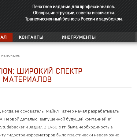
Печатное издание для профессионалов.
Обзоры, инструкции, советы и запчасти.
Трансмиссионный бизнес в России и зарубежом.
АЛ
КОНТАКТЫ
ИНСТРУМЕНТЫ
и материалов
ION: ШИРОКИЙ СПЕКТР
И МАТЕРИАЛОВ
ду, когда ее основатель, Майкл Ратнер начал разрабатывать
. Первой деталью, выпущенной будущей компанией Tri
udebacker и Jaguar. В 1960-х гг. была необходимость в
онту гидротрансформаторов было практически невозможно