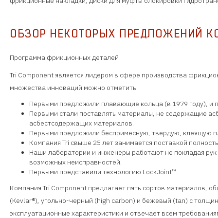
фрикционные накладки, диски для муфты блокировки гидротранс
ОБЗОР НЕКОТОРЫХ ПРЕДЛОЖЕНИЙ К
Программа фрикционных деталей
Tri Component является лидером в сфере производства фрикцио
множества инноваций можно отметить:
Первыми предложили плавающие кольца (в 1979 году), и п
Первыми стали поставлять материалы, не содержащие асбе
асбестсодержащих материалов.
Первыми предложили беспримесную, твердую, клеящую пл
Компания Tri свыше 25 лет занимается поставкой полност
Наши лаборатории и инженеры работают не покладая рук 
возможных неисправностей.
Первыми представили технологию LockJoint™.
Компания Tri Component предлагает пять сортов материалов, об
(Kevlar®), угольно-черный (high carbon) и бежевый (tan) с толщ
эксплуатационные характеристики и отвечает всем требования