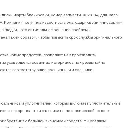
 диски муфты блокировки, номер запчасти JX-23-34, для Jatco
A. Компания получила известность благодаря своим инновациям
накладки – это оптимальное решение проблемы
тана таким образом, чтобы повысить срок службы оригинального
отка новых продуктов, позволяет нам производить
я из усовершенствованных материалов по чрезвычайно
гаются соответствующие подшипники и сальники.
х сальников и уплотнителей, который включает уплотнительные
ники из фторопласта и сальники на металлической основе.
приобретения с большой экономией средств. Мы уделяем