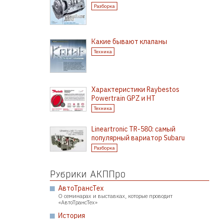
Разборка
Какие бывают клапаны
Техника
Характеристики Raybestos
Powertrain GPZ и HT
Техника
Lineartronic TR-580: самый
популярный вариатор Subaru
Разборка
Рубрики АКППро
АвтоТрансТех
О семинарах и выставках, которые проводит
«АвтоТрансТех»
История