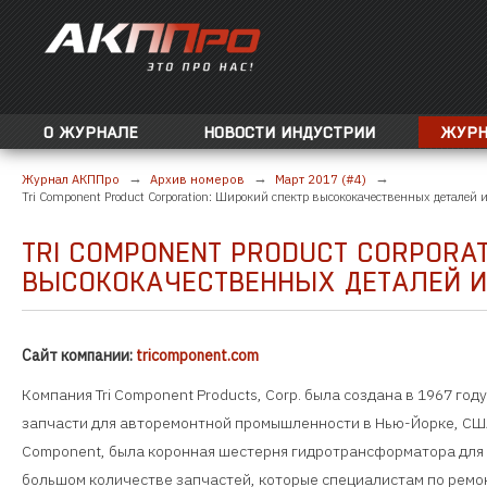
О ЖУРНАЛЕ
НОВОСТИ ИНДУСТРИИ
ЖУРН
Журнал АКППро
Архив номеров
Март 2017 (#4)
Tri Component Product Corporation: Широкий спектр высококачественных деталей 
TRI COMPONENT PRODUCT CORPORAT
ВЫСОКОКАЧЕСТВЕННЫХ ДЕТАЛЕЙ 
Сайт компании:
tricomponent.com
Компания Tri Component Products, Corp. была создана в 1967 го
запчасти для авторемонтной промышленности в Нью-Йорке, США
Component, была коронная шестерня гидротрансформатора для St
большом количестве запчастей, которые специалистам по рем