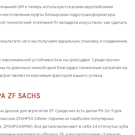
омпанией GM и теперь используются всеми европейскими
и изготовлении муфты блокировки гидротрансформатора.
й технологией. Компания Tri овладела искусством, как сделать
 результате чего мы получаем идеальную стыковку и соединение,
 с максимальной устойчивостью на срез/сдвиг. Среди прочих
упны по довольно низкой цене благодаря сниженным затратам на
 затрат является ключевым фактором вашего успеха.
А ZF SACHS
 дисков для агрегатов ZF. Среди них есть диски PX-26-9 для
смиссии ZF6HP19 245мм. Одними из наиболее популярных
м, ZF5HP24 BMW). Все детали включают в себя 24 отогнутых зуба
ционные накладки по образцу ZF, и высокопрочную стальную