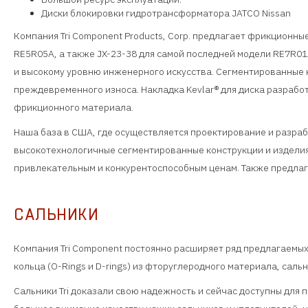
Диски блокировки гидротрансформатора JATCO Nissan
Компания Tri Component Products, Corp. предлагает фрикционные
RE5R05A, а также JX-23-38 для самой последней модели RE7R01
и высокому уровню инженерного искусства. Сегментированные 
преждевременного износа. Накладка Kevlar® для диска разрабо
фрикционного материала.
Наша база в США, где осуществляется проектирование и разраб
высокотехнологичные сегментированные конструкции и издели
привлекательным и конкурентоспособным ценам. Также предла
САЛЬНИКИ
Компания Tri Component постоянно расширяет ряд предлагаемы
кольца (O-Rings и D-rings) из фторуглеродного материала, саль
Сальники Tri доказали свою надежность и сейчас доступны для 