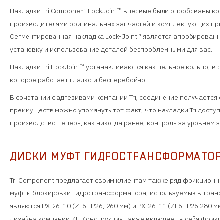
Накладки Tri Component LockJoint™ впервые были опробованы к
производителями оригинальных запчастей и комплектующих пр
Сегментированная накладка Lock-Joint™ является апробированно
установку и использование деталей беспроблемными для вас.
Накладки Tri LockJoint™ устанавливаются как цельное кольцо, в
которое работает гладко и бесперебойно.
В сочетании с адгезивами компании Tri, соединение получается
преимуществ можно упомянуть тот факт, что накладки Tri дост
производство. Теперь, как никогда ранее, контроль за уровнем
ДИСКИ МУФТ ГИДРОСТРАНСФОРМАТОР
Tri Component предлагает своим клиентам также ряд фрикционных
муфты блокировки гидротрансформатора, используемые в тран
являются PX-26-10 (ZF6HP26, 260 мм) и PX-26-11 (ZF6HP26 280 м
дизайна компании ZF. Конструкция также включает в себя фрик