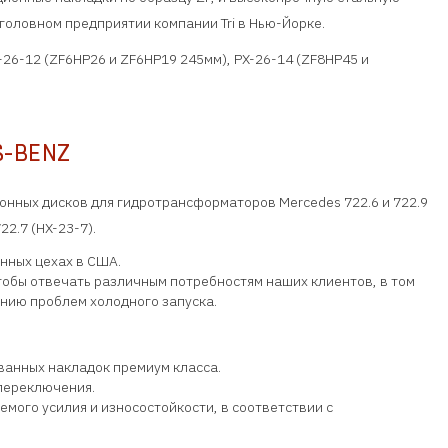
 головном предприятии компании Tri в Нью-Йорке.
-26-12 (ZF6HP26 и ZF6HP19 245мм), PX-26-14 (ZF8HP45 и
-BENZ
ионных дисков для гидротрансформаторов Mercedes 722.6 и 722.9
722.7 (HX-23-7).
нных цехах в США.
обы отвечать различным потребностям наших клиентов, в том
ению проблем холодного запуска.
анных накладок премиум класса.
переключения.
мого усилия и износостойкости, в соответствии с