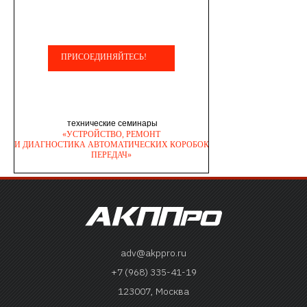
adv@akppro.ru
+7 (968) 335-41-19
123007, Москва