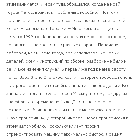
этим занимался. Я и сам туда обращался, когда на моей
Toyota Mark II возникли проблемы с коробкой. Поэтому
организация второго такого сервиса показалось здравой
идеей, – вспоминает Георгий. – Мы открыли станцию в
августе 1999-го. Начинали все с нуля вместе с партнером,
потом жизнь нас развела в разные стороны. Поначалу
работали, как многие тогда, про использование новых
деталей, схем и инструкций по сборке-разборке не было и
речи. Все изменил случай. В первый же год к нам в работу
попал Jeep Grand Cherokee, хозяин которого требовал очень
быстрого ремонта и готов был заплатить любые деньги. Все
запчасти я тогда покупал через Москву, потому как других
способов в те времена не было. Довольно скоро по
рекламным объявлениям я вышел на московскую компанию
«Тахо трансмишн», у которой имелась новая трансмиссия к
этому автомобилю. Поскольку клиент просил
отремонтировать машину максимально быстро, я решил