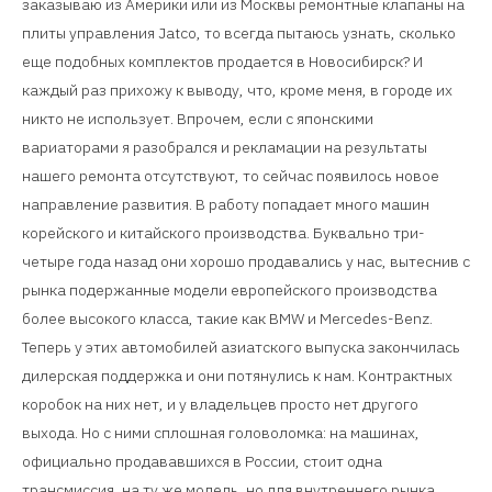
заказываю из Америки или из Москвы ремонтные клапаны на
плиты управления Jatco, то всегда пытаюсь узнать, сколько
еще подобных комплектов продается в Новосибирск? И
каждый раз прихожу к выводу, что, кроме меня, в городе их
никто не использует. Впрочем, если с японскими
вариаторами я разобрался и рекламации на результаты
нашего ремонта отсутствуют, то сейчас появилось новое
направление развития. В работу попадает много машин
корейского и китайского производства. Буквально три-
четыре года назад они хорошо продавались у нас, вытеснив с
рынка подержанные модели европейского производства
более высокого класса, такие как BMW и Mercedes-Benz.
Теперь у этих автомобилей азиатского выпуска закончилась
дилерская поддержка и они потянулись к нам. Контрактных
коробок на них нет, и у владельцев просто нет другого
выхода. Но с ними сплошная головоломка: на машинах,
официально продававшихся в России, стоит одна
трансмиссия, на ту же модель, но для внутреннего рынка