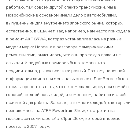
работаю, там совсем другой спектр трансмиссий. Мы в
Новосибирске в основном имели дело с автомобилями,
выпущенными для внутреннего японского рынка, которых,
естественно, в США нет. Так, например, нам часто приходила
в ремонт АКП B7WA, которая устанавливалась на разные
модели марки Honda, а в разговоре с американскими
ремонтниками, выяснилось, что они про такую даже и не
слыхали. И подобных примеров было немало, что
неудивительно, рынок все-таки разный. Поэтому полезной
информации лично для меня на выставке в Лас-Вегасе было
от силы процентов пять, что не помешало вернуться домой с
головой, полной новых идей, и чемоданом, набитым всякой
всячиной для работы. Забавно, что многих людей, с которыми
познакомился на ATRA Powertrain Show, я встретил на
московском семинаре «АвтоТрансТех», который впервые
посетил в 2007 году».