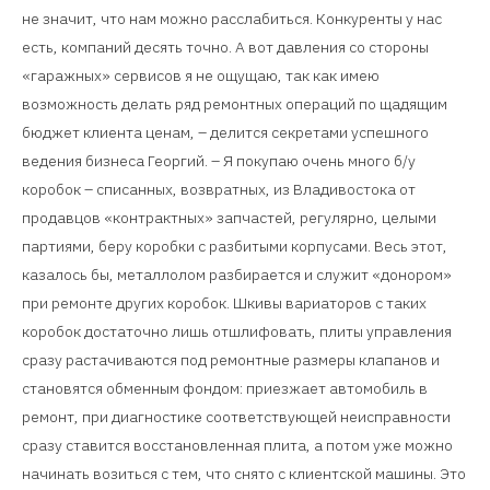
не значит, что нам можно расслабиться. Конкуренты у нас
есть, компаний десять точно. А вот давления со стороны
«гаражных» сервисов я не ощущаю, так как имею
возможность делать ряд ремонтных операций по щадящим
бюджет клиента ценам, – делится секретами успешного
ведения бизнеса Георгий. – Я покупаю очень много б/у
коробок – списанных, возвратных, из Владивостока от
продавцов «контрактных» запчастей, регулярно, целыми
партиями, беру коробки с разбитыми корпусами. Весь этот,
казалось бы, металлолом разбирается и служит «донором»
при ремонте других коробок. Шкивы вариаторов с таких
коробок достаточно лишь отшлифовать, плиты управления
сразу растачиваются под ремонтные размеры клапанов и
становятся обменным фондом: приезжает автомобиль в
ремонт, при диагностике соответствующей неисправности
сразу ставится восстановленная плита, а потом уже можно
начинать возиться с тем, что снято с клиентской машины. Это