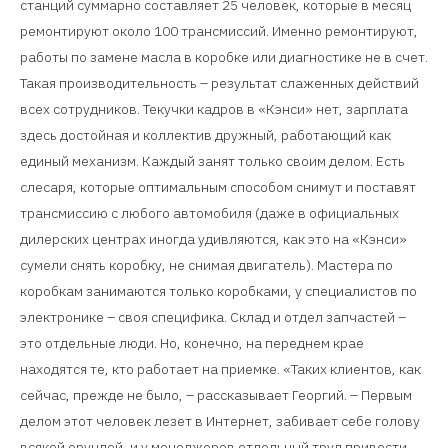
станций суммарно составляет 25 человек, которые в месяц
ремонтируют около 100 трансмиссий. Именно ремонтируют,
работы по замене масла в коробке или диагностике не в счет.
Такая производительность – результат слаженных действий
всех сотрудников. Текучки кадров в «Кэнси» нет, зарплата
здесь достойная и коллектив дружный, работающий как
единый механизм. Каждый занят только своим делом. Есть
слесаря, которые оптимальным способом снимут и поставят
трансмиссию с любого автомобиля (даже в официальных
дилерских центрах иногда удивляются, как это на «Кэнси»
сумели снять коробку, не снимая двигатель). Мастера по
коробкам занимаются только коробками, у специалистов по
электронике – своя специфика. Склад и отдел запчастей –
это отдельные люди. Но, конечно, на переднем крае
находятся те, кто работает на приемке. «Таких клиентов, как
сейчас, прежде не было, – рассказывает Георгий. – Первым
делом этот человек лезет в Интернет, забивает себе голову
всякой ерундой, и у менеджеров отдельный труд привести