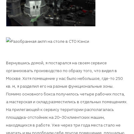
Вернувшись домой, я постарался на своем сервисе
организовать производство по образу того, что видел в
Москве. Хотя помещение у нас было небольшое, где-то 250
кв. м, я разделил его на разные функциональные зоны.
Помимо основного бокса получилось четыре рабочих поста,
а мастерская и склад разместились в отдельных помещениях.
На прилегающей к сервису территории располагалась
площадка-отстойник на 20–30 клиентских машин,
находящихся в работе. Уже через три года места стало не
хватать и мы подобрали себе другое помещение, площадью