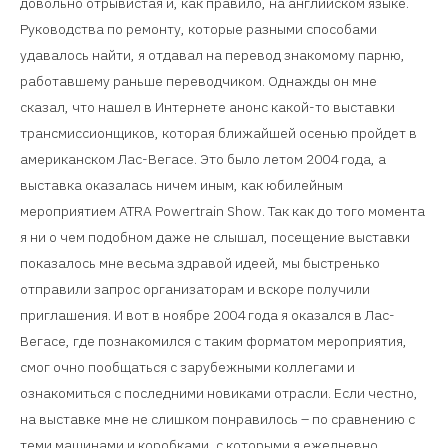
довольно отрывистая и, как правило, на английском языке.
Руководства по ремонту, которые разными способами
удавалось найти, я отдавал на перевод знакомому парню,
работавшему раньше переводчиком. Однажды он мне
сказал, что нашел в Интернете анонс какой-то выставки
трансмиссионщиков, которая ближайшей осенью пройдет в
американском Лас-Вегасе. Это было летом 2004 года, а
выставка оказалась ничем иным, как юбилейным
мероприятием ATRA Powertrain Show. Так как до того момента
я ни о чем подобном даже не слышал, посещение выставки
показалось мне весьма здравой идеей, мы быстренько
отправили запрос организаторам и вскоре получили
приглашения. И вот в ноябре 2004 года я оказался в Лас-
Вегасе, где познакомился с таким форматом мероприятия,
смог очно пообщаться с зарубежными коллегами и
ознакомиться с последними новиками отрасли. Если честно,
на выставке мне не слишком понравилось – по сравнению с
теми машинами и коробками, с которыми я ежедневно