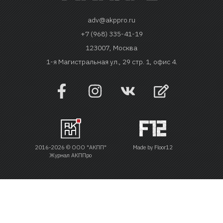
adv@akppro.ru
+7 (968) 335-41-19
123007, Москва
1-я Магистральная ул., 29 стр. 1, офис 4.
2016-2026 © ООО "АКПП"
Made by
Floor12
Журнал АКППро