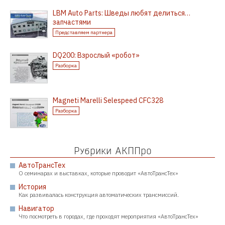
LBM Auto Parts: Шведы любят делиться…
запчастями
Представляем партнера
DQ200: Взрослый «робот»
Разборка
Magneti Marelli Selespeed CFC328
Разборка
Рубрики АКППро
АвтоТрансТех
О семинарах и выставках, которые проводит «АвтоТрансТех»
История
Как развивалась конструкция автоматических трансмиссий.
Навигатор
Что посмотреть в городах, где проходят мероприятия «АвтоТрансТех»