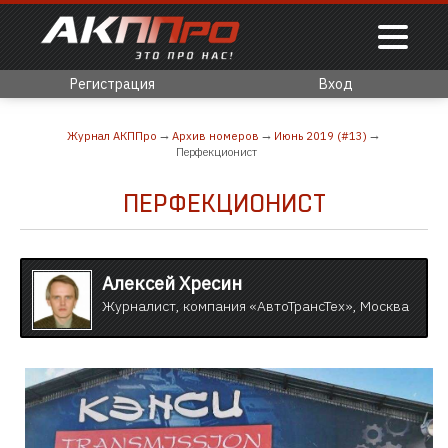
Регистрация
Вход
Журнал АКППро
Архив номеров
Июнь 2019 (#13)
Перфекционист
ПЕРФЕКЦИОНИСТ
Алексей Хресин
Журналист, компания «АвтоТрансТех», Москва