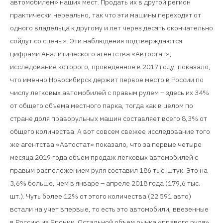
автомобилем» наших мест. Продать их в другой регион
практически нереально, так что эти машины переходят от
одного владельца к другому и лет через десять окончательно
сойдут со сцены». Эти наблюдения подтверждаются
цифрами Аналитического агентства «Автостат»,
исследование которого, проведенное в 2017 году, показало,
что именно Новосибирск держит первое место в России по
числу легковых автомобилей с правым рулем – здесь их 34%
от общего объема местного парка, тогда как в целом по
стране доля праворульных машин составляет всего 8,3% от
общего количества. А вот совсем свежее исследование того
же агентства «Автостат» показало, что за первые четыре
месяца 2019 года объем продаж легковых автомобилей с
правым расположением руля составил 186 тыс. штук. Это на
3,6% больше, чем в январе – апреле 2018 года (179,6 тыс.
шт.). Чуть более 12% от этого количества (22 591 авто)
встали на учет впервые, то есть это автомобили, ввезенные
в Россию из Японии. Остальной объем рынка «правого руля»