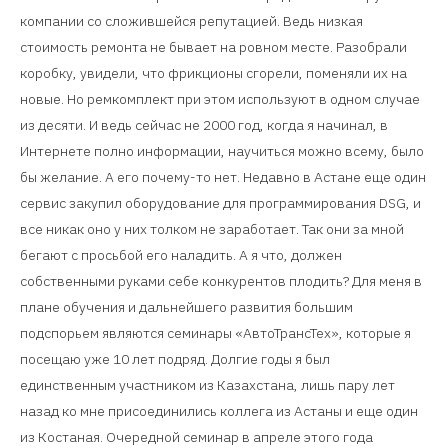
компании со сложившейся репутацией. Ведь низкая
стоимость ремонта не бывает на ровном месте. Разобрали
коробку, увидели, что фрикционы сгорели, поменяли их на
новые. Но ремкомплект при этом используют в одном случае
из десяти. И ведь сейчас не 2000 год, когда я начинал, в
Интернете полно информации, научиться можно всему, было
бы желание. А его почему-то нет. Недавно в Астане еще один
сервис закупил оборудование для программирования DSG, и
все никак оно у них толком не заработает. Так они за мной
бегают с просьбой его наладить. А я что, должен
собственными руками себе конкурентов плодить? Для меня в
плане обучения и дальнейшего развития большим
подспорьем являются семинары «АвтоТрансТех», которые я
посещаю уже 10 лет подряд. Долгие годы я был
единственным участником из Казахстана, лишь пару лет
назад ко мне присоединились коллега из Астаны и еще один
из Костаная. Очередной семинар в апреле этого года