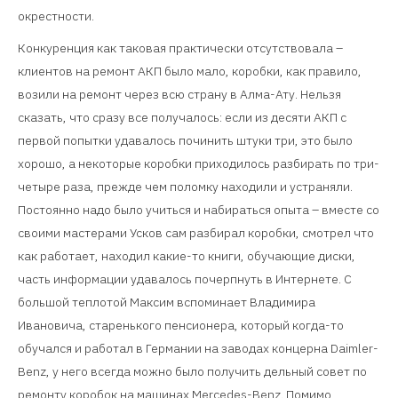
окрестности.
Конкуренция как таковая практически отсутствовала –
клиентов на ремонт АКП было мало, коробки, как правило,
возили на ремонт через всю страну в Алма-Ату. Нельзя
сказать, что сразу все получалось: если из десяти АКП с
первой попытки удавалось починить штуки три, это было
хорошо, а некоторые коробки приходилось разбирать по три-
четыре раза, прежде чем поломку находили и устраняли.
Постоянно надо было учиться и набираться опыта – вместе со
своими мастерами Усков сам разбирал коробки, смотрел что
как работает, находил какие-то книги, обучающие диски,
часть информации удавалось почерпнуть в Интернете. С
большой теплотой Максим вспоминает Владимира
Ивановича, старенького пенсионера, который когда-то
обучался и работал в Германии на заводах концерна Daimler-
Benz, у него всегда можно было получить дельный совет по
ремонту коробок на машинах Mercedes-Benz.
Помимо