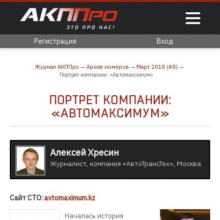
Регистрация
Вход
Журнал АКППро
Архив номеров
Март 2018 (#8)
Портрет компании: «Автомаксимум»
ПОРТРЕТ КОМПАНИИ:
«АВТОМАКСИМУМ»
Алексей Хресин
Журналист, компания «АвтоТрансТех», Москва
Сайт СТО:
avtomaximum.kz
Началась история