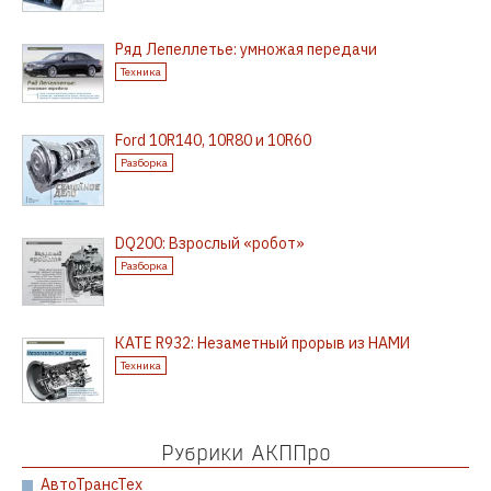
Ряд Лепеллетье: умножая передачи
Техника
Ford 10R140, 10R80 и 10R60
Разборка
DQ200: Взрослый «робот»
Разборка
КАТЕ R932: Незаметный прорыв из НАМИ
Техника
Рубрики АКППро
АвтоТрансТех