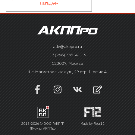
adv@akppro.ru
+7 (968) 335-41-19
123007, Москва
1-я Магистральная ул., 29 стр. 1, офис 4.
2016-2026 © ООО "АКПП"
Made by
Floor12
Журнал АКППро